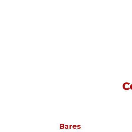
C
tes
Bares