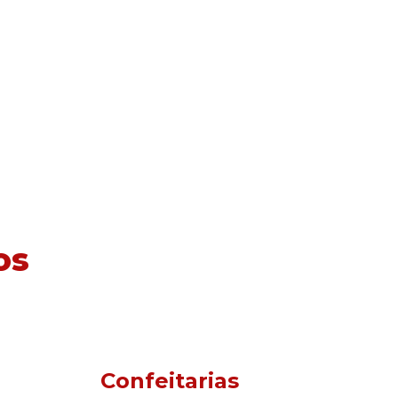
os
Confeitarias
Pi