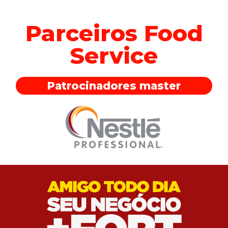
Parceiros Food
Service
Patrocinadores master