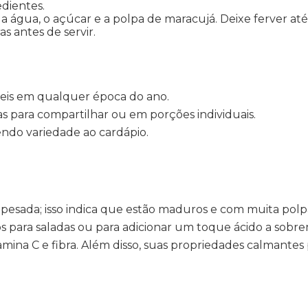
edientes.
 água, o açúcar e a polpa de maracujá. Deixe ferver até 
s antes de servir.
íveis em qualquer época do ano.
sas para compartilhar ou em porções individuais.
zendo variedade ao cardápio.
pesada; isso indica que estão maduros e com muita polp
os para saladas ou para adicionar um toque ácido a sobr
ina C e fibra. Além disso, suas propriedades calmantes p