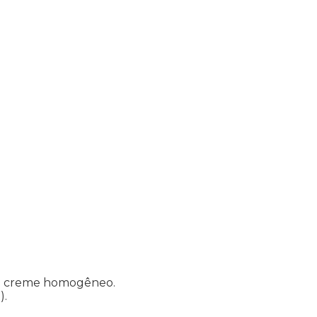
 um creme homogêneo.
)
.