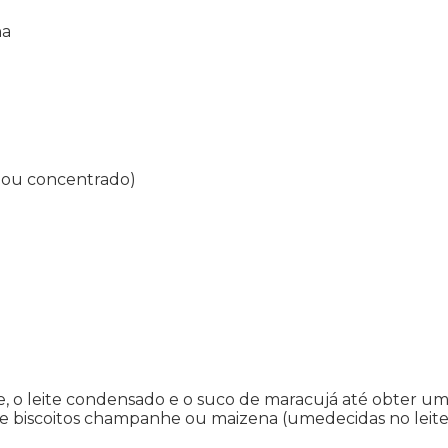
na
l ou concentrado)
eite, o leite condensado e o suco de maracujá até obter
e biscoitos champanhe ou maizena (
umedecidas no leite