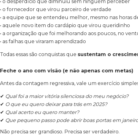
• o desperdício que diminuiu sem ninguém perceber
• o fornecedor que virou parceiro de verdade
• a equipe que se entendeu melhor, mesmo nas horas d
• aquele novo item do cardápio que virou queridinho
• a organização que foi melhorando aos poucos, no vento
• as falhas que viraram aprendizado
Todas essas são conquistas que
sustentam o crescimen
Feche o ano com visão (e não apenas com metas)
Antes da contagem regressiva, vale um exercício simples
✔
Qual foi a maior vitória silenciosa do meu negócio?
✔
O que eu quero deixar para trás em 2025?
✔
Qual acerto eu quero manter?
✔
Que pequeno passo pode abrir boas portas em janeir
Não precisa ser grandioso. Precisa ser verdadeiro.