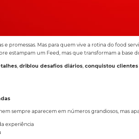
 e promessas. Mas para quem vive a rotina do food service
pre estampam um Feed, mas que transformam a base do
etalhes
,
driblou desafios diários
,
conquistou clientes
adas
e nem sempre aparecem em números grandiosos, mas apa
da experiência
u