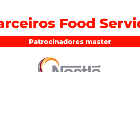
arceiros Food Servi
Patrocinadores master