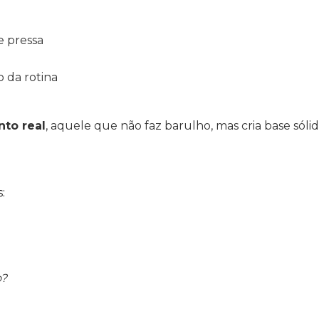
e pressa
 da rotina
to real
, aquele que não faz barulho, mas cria base sólid
:
o?