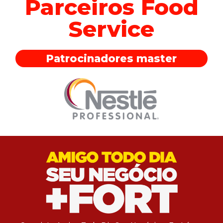
Parceiros Food
Service
Patrocinadores master